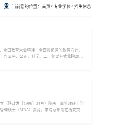
>
>
当前您的位置：
首页
专业学位
招生信息
、全国教育大会精神，全面贯彻党的教育方针，
工作公平、公正、科学。二、复试方式我院2026
普通计划：专业代码专业招生计划复试人数复...
（陕政发［1996］34号）陕西工商管理硕士学
商管理硕士（MBA）教育。学院总部设在西安交通
。陕西MBA学院始终坚持立德树人，服...