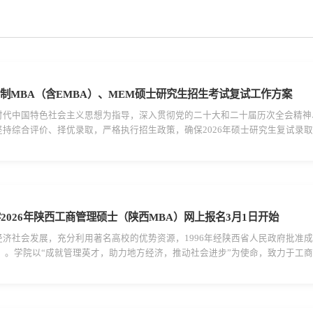
日制MBA（含EMBA）、MEM硕士研究生招生考试复试工作方案
时代中国特色社会主义思想为指导，深入贯彻党的二十大和二十届历次全会精神
持综合评价、择优录取，严格执行招生政策，确保2026年硕士研究生复试录取
BA）、MEM硕士研究生招生复试采用现场复试的方式。三、学科专业复试分数线
2026年陕西工商管理硕士（陕西MBA）网上报名3月1日开始
济社会发展，充分利用著名高校的优势资源，1996年经陕西省人民政府批准成立
”）。学院以“成就管理英才，助力地方经济，推动社会进步”为使命，致力于工
等9所高校设立教学点，形成战略合作联盟，共同承担为陕西培养MBA人才的任务