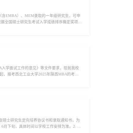
（含EMBA）、MEM录取的一年级研究生，可申
将根据全国硕士研究生考试入学成绩排序确定奖项等
业大学管理学院非全日制MBA（含EMB...
BA入学面试工作的意见》等文件要求，现就我校
时起，报考西北工业大学2025年陕西MBA的考
n.cn/enroll/），点击“笔试信息”查看笔试成绩...
录取硕士研究生定向培养协议书和录取通知书，为
6月下旬，具体时间以学校工作安排为准。2. 适
改时间2025年5月28日—6月2日...