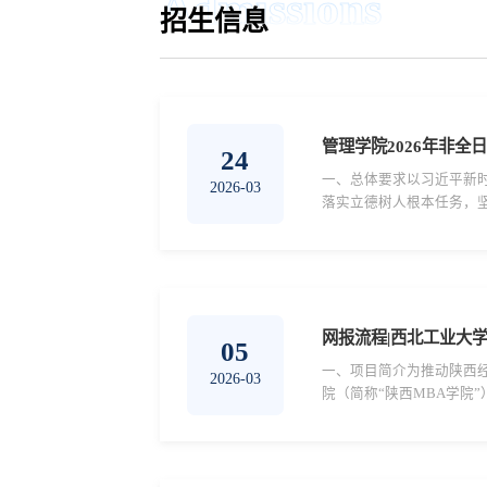
Admissions
招生信息
管理学院2026年非全
24
一、总体要求以习近平新
2026-03
落实立德树人根本任务，坚
年非全日制MBA（含EM
网报流程|西北工业大学
05
一、项目简介为推动陕西经
2026-03
院（简称“陕西MBA学院
大学，同时在西北工业大学