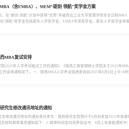
BA（含EMBA）、MEM“砺剑·领航”奖学金方案
开始，在“砺剑·领航”计划中获得“优秀”并被西北工业大学管理学院非全日制MBA
“砺剑·领航”奖学金包括新生入学奖学金、EMBA专项奖学金。新生入学奖学金
的学生均有资格获得专项奖学金。二、发放条件在全国硕士研究生考试中报考西北工
陕西MBA复试安排
院2025年入学考试面试工作的通知》《陕西工商管理硕士学院关于2025年M
试工作安排通知如下。一、陕西MBA入学考试成绩查询自2025年6月6日上午10
（http://www.s-mba.com），登录MBA招生系统（https://smba.o-lear
士研究生修改通讯地址的通知
研究生修改通讯地址的通知各位考生：我校研究生院预计于6月份发放2025年拟
关材料邮寄事项通知如下：1. 邮寄时间定向培养协议书：6月上旬录取通知书：
取考生均需填写；如无修改，将按照中国研究生招生信息网下载地址信息邮寄。3. 更