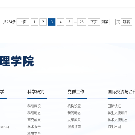
...
共254条
上页
1
2
3
4
5
26
下页
到第
页
跳转
学
科学研究
党群工作
国际交流与合
科研概况
机构设置
国际认证
科研动态
新闻动态
学生交流项目
研究成果
支部风采
学术交流动态
MBA)
学术报告
服务指南
师生出国
科研平台