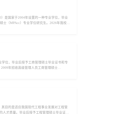
：125300）是国家于2004年设置的一种专业学位，毕业
（MPAcc）专业学位研究生。2026年我校计
（一）培养目标：培养具有良好的职业...
设立的一种专业学位，毕业后授予工商管理硕士毕业证书和专
2009年招收高级管理人员工商管理硕士
研究生（以下简称“非全日制MBA”）333名（含
一种专业学位，其目的是适应我国现代工程事业发展对工程管
的人才质量。毕业后授予工程管理硕士毕业证书