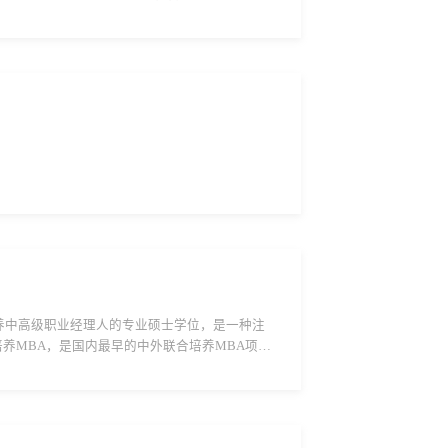
。2026年我校计划招收非全日制工程管理...
是一种专门培养中高级职业经理人的专业硕士学位，是一种注
联合培养MBA，是国内最早的中外联合培养MBA项目
0年设置的一种专业学位，旨在培养重大工程项目中既精...