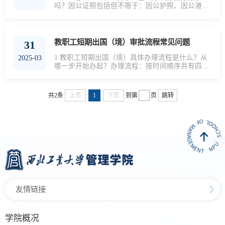
吗？因公证照包括但不限于：因公护照、因公港澳
通行证护照：因公护照分为外交护照（D）、公务
护照（S）和公务普通护照（P）。公务护照主要面
向中国各级政府部门公务员；外交护照面向党和国
家领导人以及外交人员；我校在职在岗教职工可申
教职工短期出国（境）审批流程常见问题
31
办的因公护照为“公务普通护照”， 有效期一般为5
年。港澳通行证：我校在职在岗教职工可申办的因
1.教职工短期出国（境）具体办理流程是什么？从
2025-03
公通行证为因公往来香港澳门特别行政区通行
哪一步开始办起？办理流程：按时间顺序共有四个
证，...
步骤：校内审批---办理因公护照---办理签证
（注）/出境证明---回国总结详情请查阅：
https://mp.weixin.qq.com/s/tzDCgyb9hcy8MnLNMTQicw
共2条
上页
1
下页
到第
页
跳转
办理时限：为避免耽误行程，请至少提前一个半月
至两个月提交出国（境）线上申请。批件办理周期
1周，护照办理周期2周，签证办理3周以上，如出
访日期临近国家法定节假日、寒暑假及出访目的国
签证申...
友情链接
学院概况