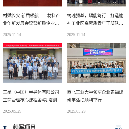
‌材赋长安 新质领航——材料产
铸魂强基，砺能笃行—打造榆
业创新发展会议暨新质企业家
神工业区高素质青年干部队伍
班开班、结业仪式在学校举办
培训班圆满结业
2025.11.14
2025.11.14
三星（中国）半导体有限公司
西北工业大学领军企业家福建
工商管理核心课程第4期培训班
研学活动顺利举行
顺利开班
2025.05.29
2025.05.29
领军项目