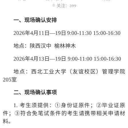
关注：
399
一、现场确认安排
202
6
年4月
11
日
—
19
日
9:00-11:30 1
5
:
0
0-1
6
:
3
0
地点：
陕西汉中
榆林神木
202
6
年4月
13
日
—
19
日 9:00-11:
0
0 1
5
:
0
0-1
6
:
3
0
地点：西北工业大学（友谊校区）管理学院
205室
二、现场确认事项
1
.
考生须提供：①身份证原件；②毕业证原
件
；③
符合免笔试条件的考生请携带相关申请材
料
。