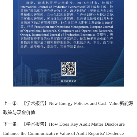
上一条：【学术报告】New Energy Policies and Cash Value新能源
政策与现金价值
下一条：【学术报告】How Does Key Audit Matter Disclosure
Enhance the Communicative Value of Audit Reports? Evidence