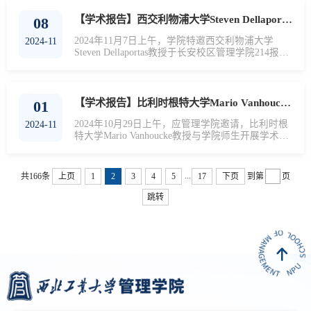
司的环境绩效：来自碳减排的证据）”的学术讲座报
告。本次讲座为管理学院2024年海外系列讲座第28
【学术报告】西交利物浦大学Steven Dellaportas教授来管理学院作学术讲座
08
期，由张莹副教授主持，管理学院部分教师和研究
生参与。会议伊始，张莹对李家涛的研究方向、科
2024年11月7日上午，学院特邀西交利物浦大学
2024-11
研成果及学术贡献等进行了介绍，参会师生对...
Steven Dellaportas教授于长安校区管理学院214报告
厅作了题为“Interdisciplinary Research in Accounting:
Fact or Fiction?”的学术讲座。本次讲座为管理学院
2024年海外专家系列讲座第27期，由田皓文副教授
主持，学院20余名研究生及本科生参加。Steven
【学术报告】比利时根特大学Mario Vanhoucke教授来管理学院作学术讲座
01
Dellaportas的讲座围绕会计领域的跨学科研究
（IDR）展开，他简要介绍了跨学科研究的三个层
2024年10月29日上午，应管理学院邀请，比利时根
2024-11
次：多学科研究、跨学科研究和超学科研...
特大学Mario Vanhoucke教授与学院师生开展学术交
流，于管理学院214报告厅作题为“A Quest for
Projects with Scarce Resources: Seeking Schedule
Intelligence through Project Data Discovery”的学术讲
...
共166条
上页
1
2
3
4
5
17
下页
到第
页
座。本次讲座为管理学院2024年海外系列讲座第26
期，由张静文教授主持，管理学院部分教师和研究
跳转
生参与。 Mario Vanhoucke为在座师生分享其在项目
调度问题数据及算例库方面所进...