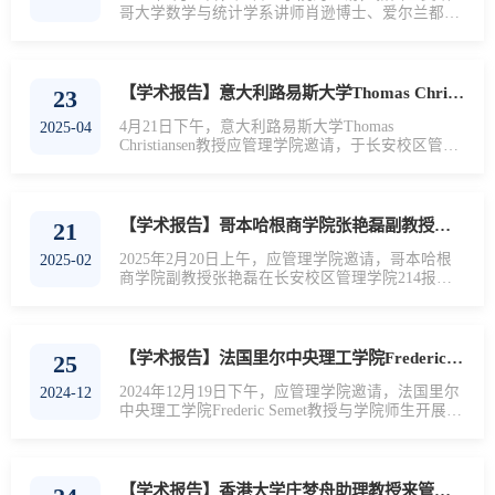
哥大学数学与统计学系讲师肖逊博士、爱尔兰都柏
林圣三一大学计算机科学与统计学院助理教授张密
密博士在214报告厅分别作了题为“数据宇宙工作指
南:从混乱中寻找统计证据”和“基于惩罚学习函数的
并行自适应可靠性分析”的学术报告。本次报告会
【学术报告】意大利路易斯大学Thomas Christiansen教授学术报告会顺利举办
23
为管理学院2025海外系列讲座第5期，由李乘龙副
教授主持，部分青年教师和研究生参加了此次报告
4月21日下午，意大利路易斯大学Thomas
2025-04
会。报告开始前，李乘龙对肖逊、张密密的个人...
Christiansen教授应管理学院邀请，于长安校区管理
学院212会议室作题为《欧盟关键技术治理方法演
变及对人工智能的监管实践》的专题讲座。本场活
动为管理学院2025年海外专家讲座系列第四期，由
邵婧副教授主持，吸引40余名师生参与。
【学术报告】哥本哈根商学院张艳磊副教授来管理学院作学术讲座
21
Christiansen教授在讲座中系统梳理了欧盟技术治理
的三阶段演进路径：早期通过GDPR等数据隐私法
2025年2月20日上午，应管理学院邀请，哥本哈根
2025-02
规形成具有全球域外效力的"布鲁塞尔效
商学院副教授张艳磊在长安校区管理学院214报告
应"（Brussels Effect），...
厅围绕“数据泄露披露法与企业税务筹划活动”主题
进行了学术报告。本次报告为管理学院2025海外讲
座报告第1期，由田皓文副教授主持，20余名青年
教师及研究生参与。报告中，张艳磊介绍了当前全
【学术报告】法国里尔中央理工学院Frederic Semet教授学术报告会顺举办
25
球数据泄露的法律背景及其对企业运营的深远影
响，特别是关于数据泄露披露法的实施现状。他结
2024年12月19日下午，应管理学院邀请，法国里尔
2024-12
合多个国家的法律法规变化，探讨了美国数据泄露
中央理工学院Frederic Semet教授与学院师生开展学
披露...
术交流，于管理学院214报告厅作了题为“Models
and Methods for Two-Level Uncapacitated Facility
Location Problems”的学术讲座。本次讲座为管理学
院2024年海外系列讲座第31期，由袁媛副教授主
【学术报告】香港大学庄梦舟助理教授来管理学院作学术讲座