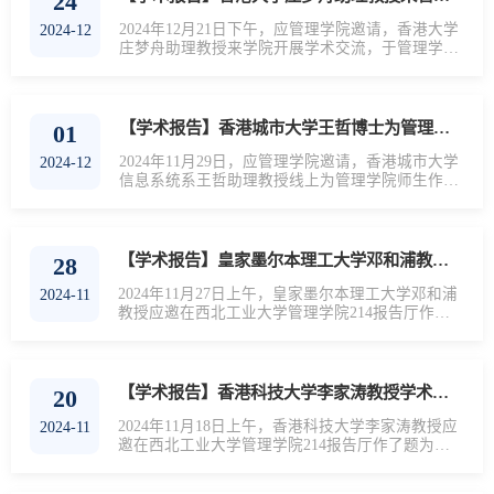
24
持，管理学院部分教师和研究生参与。Frederic
Semet为在座师生分享其在具有单指派约束的两级
2024年12月21日下午，应管理学院邀请，香港大学
2024-12
非容量设施选址问题（TUFLP-S）上所开展的...
庄梦舟助理教授来学院开展学术交流，于管理学院
214报告厅分享了题为“移动广告的多渠道效应”的学
术讲座。本次讲座为管理学院2024年海外系列讲座
第32期，由卢亭宇副教授主持，管理学院部分教师
和研究生参与。会议伊始，卢亭宇对庄梦舟的研究
【学术报告】香港城市大学王哲博士为管理学院师生作学术讲座
01
方向、科研成果及学术贡献做了简要介绍，管理学
院师生对庄梦舟的到来表示了热烈欢迎。在本次讲
2024年11月29日，应管理学院邀请，香港城市大学
2024-12
座中，庄梦舟详细介绍了自己在营销学领域的最...
信息系统系王哲助理教授线上为管理学院师生作题
为《评论展示政策如何影响平台打击虚假评论的动
机：一个博弈论的视角》的学术讲座，本次讲座为
管理学院2024年海外系列讲座第30期，由王鹏副教
授主持。此次讲座报告中，王哲聚焦在线评论系统
【学术报告】皇家墨尔本理工大学邓和浦教授来管理学院作学术讲座
28
中的虚假评论问题，特别是在电商领域的治理策
略，探讨了相关激励机制和政策的设计，同时评估
2024年11月27日上午，皇家墨尔本理工大学邓和浦
2024-11
了人工智能在识别、减少虚假评论中的潜力及其对
教授应邀在西北工业大学管理学院214报告厅作题
消...
为“Digital work and Job Performance: An Integrated
Perspective（数字化办公与工作绩效的综合分析）”
的学术讲座报告。本次讲座为管理学院2024年海外
系列讲座第29期，由许燕副教授主持，管理学院部
【学术报告】香港科技大学李家涛教授学术报告会顺举办
20
分教师和研究生参与。在此次报告中，邓和浦教授
深入阐述了数字化办公与工作绩效之间的紧密联
2024年11月18日上午，香港科技大学李家涛教授应
2024-11
系，详细介绍了数字技术如何推动知识共...
邀在西北工业大学管理学院214报告厅作了题为
“Multinationals’ Environmental Performance：
Evidence from Carbon Emission Reduction（跨国公